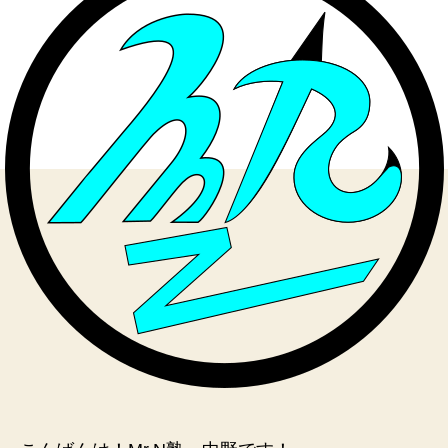
名
前
く
ら
い
言
え
る
よ
う
に
な
っ
て
へ
の