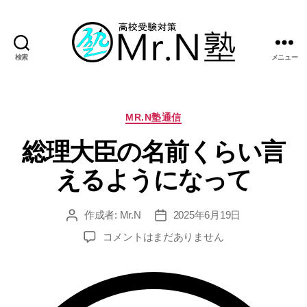
検索
メニュー
Mr.N
塾
カ
MR.N塾通信
テ
総理大臣の名前くらい言
ゴ
リ
えるようになって
ー
作成者:
Mr.N
2025年6月19日
投
投
稿
稿
総
コメントはまだありません
者
日
理
大
臣
の