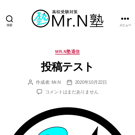
検索
メニュー
Mr.N
塾
カ
MR.N塾通信
テ
投稿テスト
ゴ
リ
ー
作成者:
Mr.N
2020年10月22日
投
投
稿
稿
投
コメントはまだありません
者
日
稿
テ
ス
ト
へ
の