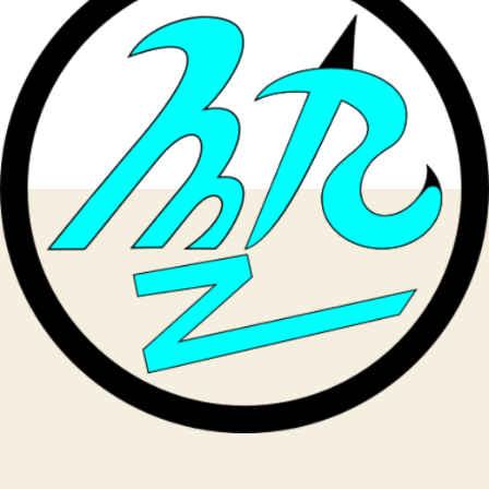
お
め
で
と
う
ご
ざ
い
ま
す。
へ
の