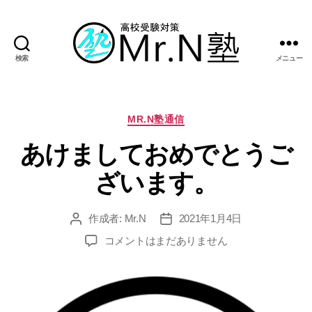
検索
メニュー
Mr.N
塾
カ
MR.N塾通信
テ
あけましておめでとうご
ゴ
リ
ざいます。
ー
作成者:
Mr.N
2021年1月4日
投
投
稿
稿
あ
コメントはまだありません
者
日
け
ま
し
て