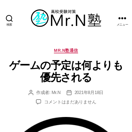
検索
メニュー
Mr.N
塾
カ
MR.N塾通信
テ
ゲームの予定は何よりも
ゴ
リ
優先される
ー
作成者:
Mr.N
2021年8月18日
投
投
稿
稿
ゲ
コメントはまだありません
者
日
ー
ム
の
予