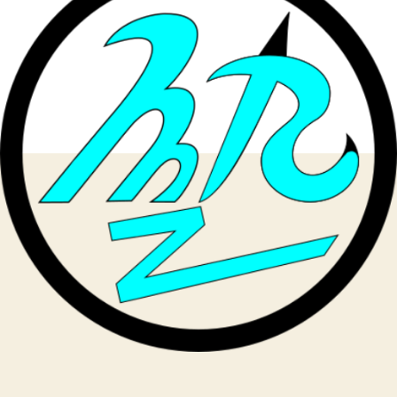
定
は
何
よ
り
も
優
先
さ
れ
る
へ
の