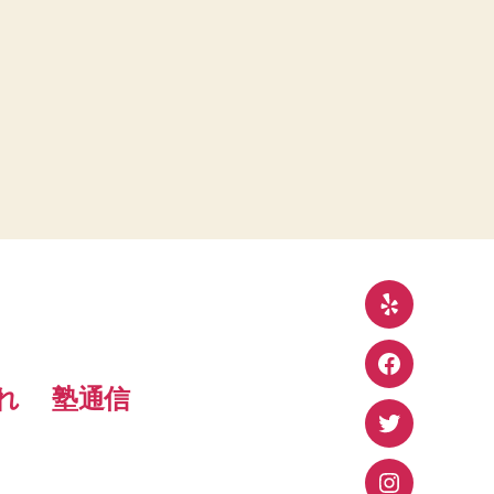
Yelp
Facebook
れ
塾通信
Twitter