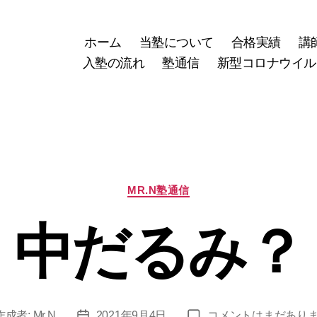
ホーム
当塾について
合格実績
講
入塾の流れ
塾通信
新型コロナウイル
カ
MR.N塾通信
テ
ゴ
中だるみ？
リ
ー
中
作成者:
Mr.N
2021年9月4日
コメントはまだあり
投