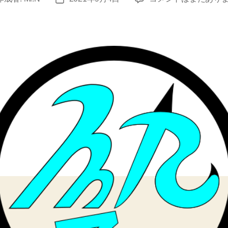
だ
稿
る
日
み？
へ
の