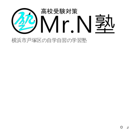
Mr.N
横浜市戸塚区の自学自習の学習塾
塾
投