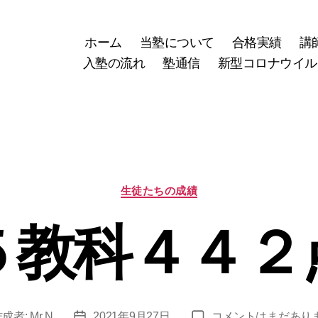
ホーム
当塾について
合格実績
講
入塾の流れ
塾通信
新型コロナウイル
カ
生徒たちの成績
テ
ゴ
５教科４４２
リ
ー
５
作成者:
Mr.N
2021年9月27日
コメントはまだあり
投