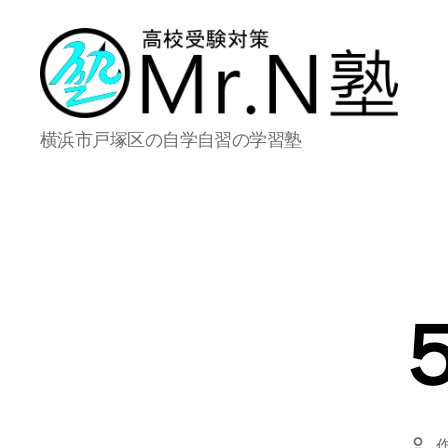
Mr.N
横浜市戸塚区の自学自習の学習塾
塾
投