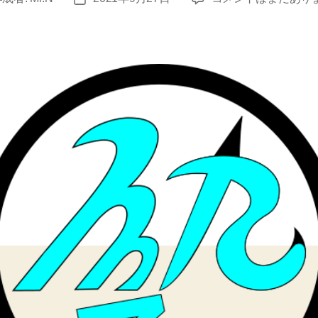
教
稿
科
日
４
４
２
点
へ
の