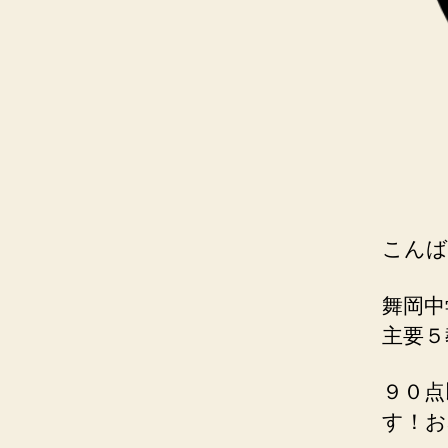
こんば
舞岡中
主要５
９０点
す！お