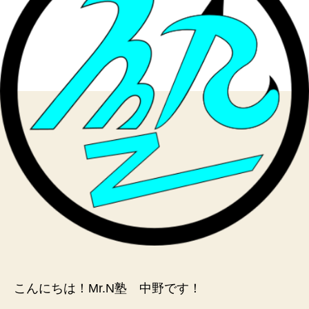
別
営
業
へ
の
こんにちは！Mr.N塾 中野です！