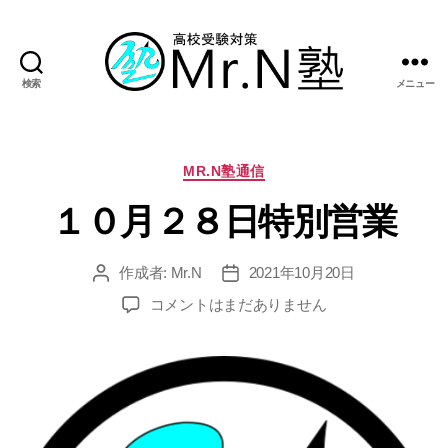
検索
メニュー
Mr.N
塾
カ
MR.N塾通信
テ
１０月２８日特別営業
ゴ
リ
ー
作成者:
Mr.N
2021年10月20日
投
投
稿
稿
１
コメントはまだありません
者
日
０
月
２
８
日
特