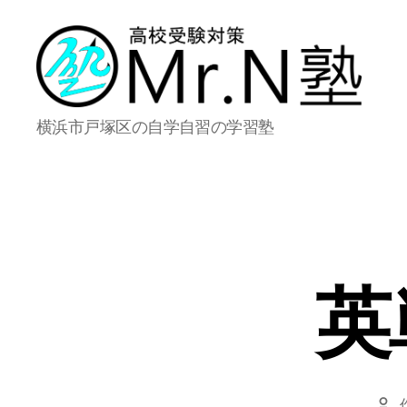
Mr.N
横浜市戸塚区の自学自習の学習塾
塾
英
投