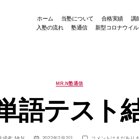
ホーム
当塾について
合格実績
講
入塾の流れ
塾通信
新型コロナウイル
カ
MR.N塾通信
テ
ゴ
単語テスト
リ
ー
英
作成者:
Mr.N
2022年2月2日
コメントはまだあり
投