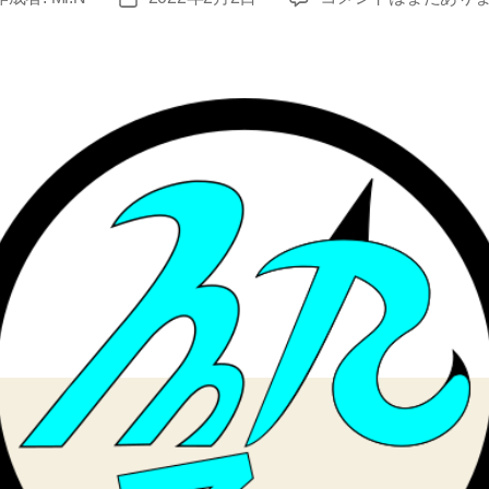
単
稿
語
日
テ
ス
ト
結
果
へ
の