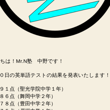
ちは！Mr.N塾 中野です！
０日の英単語テストの結果を発表いたします
９１点（聖光学院中学１年）
８６点（舞岡中学２年）
７８点（豊田中学２年）