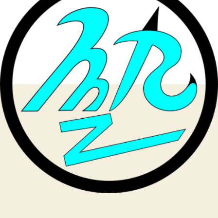
英
単
語
テ
ス
ト
実
施
へ
の