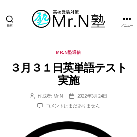
検索
メニュー
Mr.N
塾
カ
MR.N塾通信
テ
３月３１日英単語テスト
ゴ
リ
実施
ー
作成者:
Mr.N
2022年3月24日
投
投
稿
稿
３
コメントはまだありません
者
日
月
３
１
日