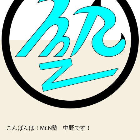
か
へ
の
こんばんは！Mr.N塾 中野です！