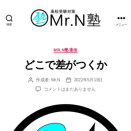
検索
メニュー
Mr.N
塾
カ
MR.N塾通信
テ
どこで差がつくか
ゴ
リ
ー
作成者:
Mr.N
2022年5月19日
投
投
稿
稿
ど
コメントはまだありません
者
日
こ
で
差
が
つ
く