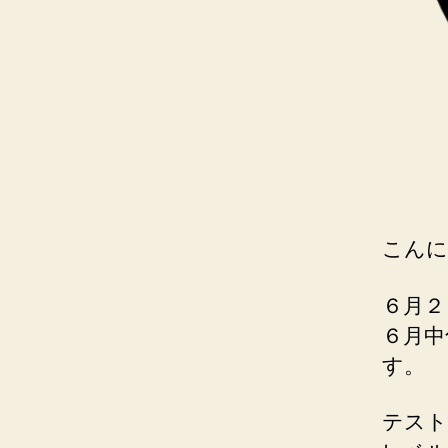
こんに
６月２
６月中
す。
テスト