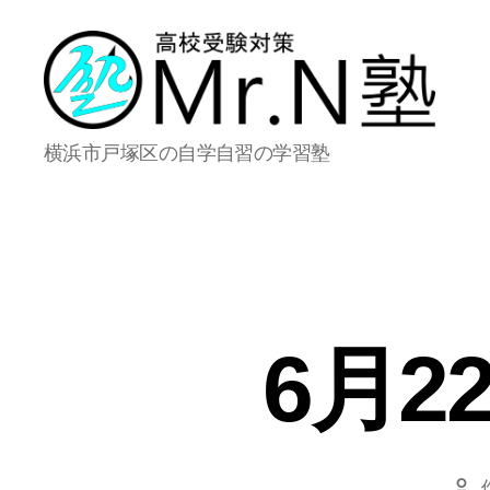
Mr.N
横浜市戸塚区の自学自習の学習塾
塾
6月
投