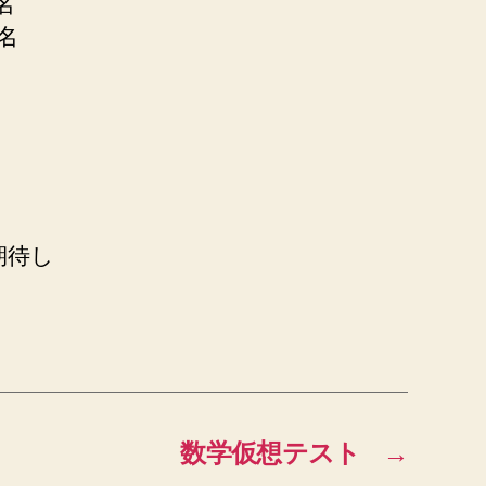
名
名
。
期待し
数学仮想テスト
→