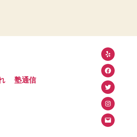
Yelp
Facebook
れ
塾通信
Twitter
Instagram
メ
ー