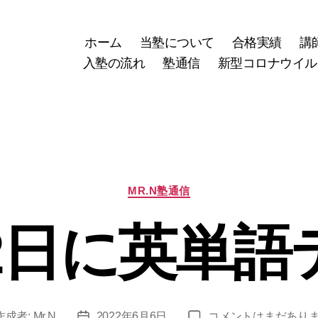
ホーム
当塾について
合格実績
講
入塾の流れ
塾通信
新型コロナウイル
カ
MR.N塾通信
テ
ゴ
22日に英単語
リ
ー
6
作成者:
Mr.N
2022年6月6日
コメントはまだあり
投