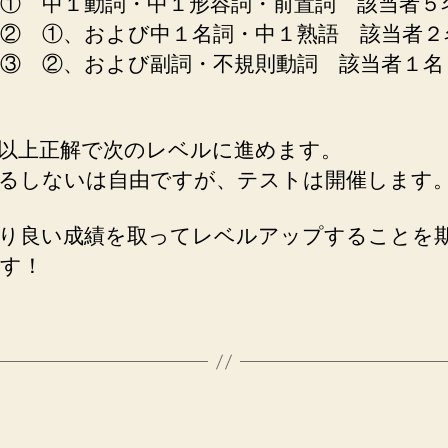
① 中１動詞・中１形容詞・前置詞 該当者５
② ①、および中１名詞・中１熟語 該当者２
③ ②、および副詞・不規則動詞 該当者１名
以上正解で次のレベルに進めます。
るしないは自由ですが、テストは開催します
り良い成績を取ってレベルアップすることを
す！