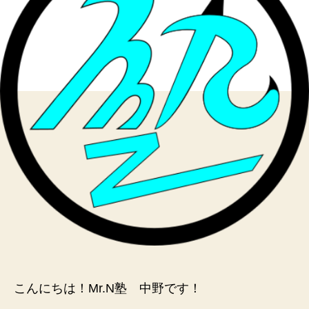
締
切
間
近
へ
の
こんにちは！Mr.N塾 中野です！