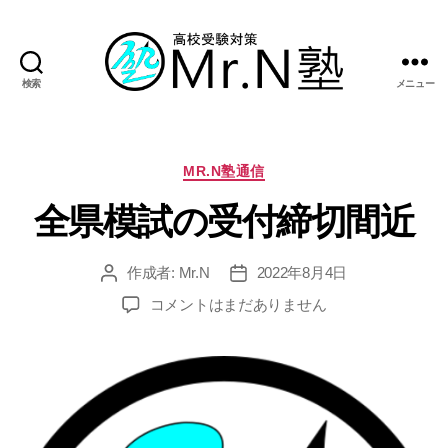
検索
メニュー
Mr.N
塾
カ
MR.N塾通信
テ
全県模試の受付締切間近
ゴ
リ
ー
作成者:
Mr.N
2022年8月4日
投
投
稿
稿
全
コメントはまだありません
者
日
県
模
試
の
受
付