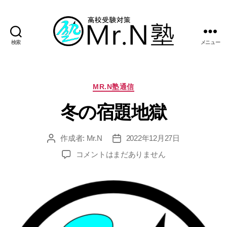
検索
メニュー
Mr.N
塾
カ
MR.N塾通信
テ
冬の宿題地獄
ゴ
リ
ー
作成者:
Mr.N
2022年12月27日
投
投
稿
稿
冬
コメントはまだありません
者
日
の
宿
題
地
獄
へ