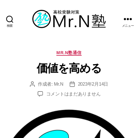
検索
メニュー
Mr.N
塾
カ
MR.N塾通信
テ
価値を高める
ゴ
リ
ー
作成者:
Mr.N
2023年2月14日
投
投
稿
稿
価
コメントはまだありません
者
日
値
を
高
め
る
へ