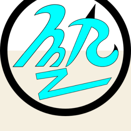
才
で
あ
る
確
率
は
ほ
ぼ
ゼ
ロ
へ
の