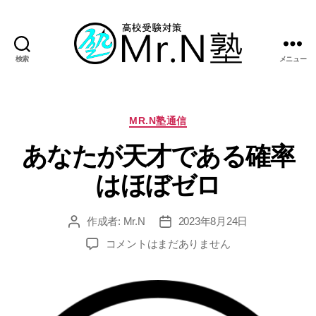
検索
メニュー
Mr.N
塾
カ
MR.N塾通信
テ
あなたが天才である確率
ゴ
リ
はほぼゼロ
ー
作成者:
Mr.N
2023年8月24日
投
投
稿
稿
あ
コメントはまだありません
者
日
な
た
が
天