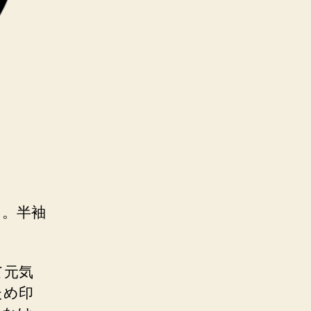
た。半袖
。
て元気
ため印