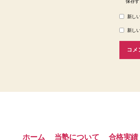
保存す
新し
新し
ホーム
当塾について
合格実績