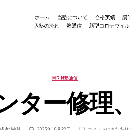
ホーム
当塾について
合格実績
講
入塾の流れ
塾通信
新型コロナウイル
カ
MR.N塾通信
テ
ゴ
ンター修理
リ
ー
プ
成者:
Mr.N
2025年10月22日
コメントはまだあり
投