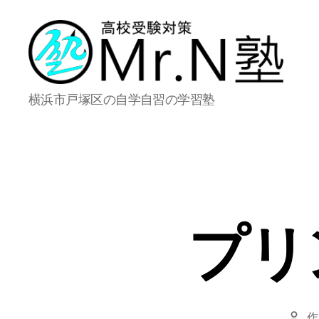
Mr.N
横浜市戸塚区の自学自習の学習塾
塾
プリ
作
投