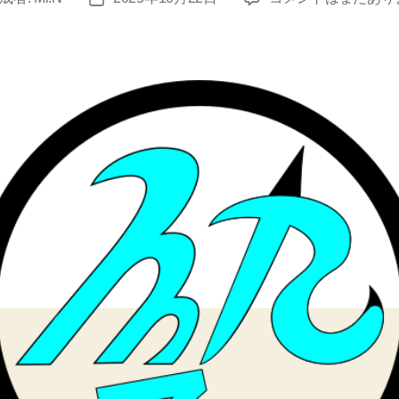
リ
稿
ン
日
タ
ー
修
理、
再
び
へ
の