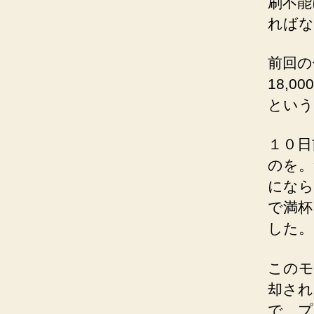
刷不能
ればな
前回の
18,
という
１０日
のを。
になら
で満杯
した。
このモ
却され
で、プ