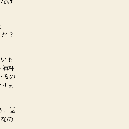
さなけ
た
すか？
いいも
う満杯
いるの
なりま
う。返
うなの