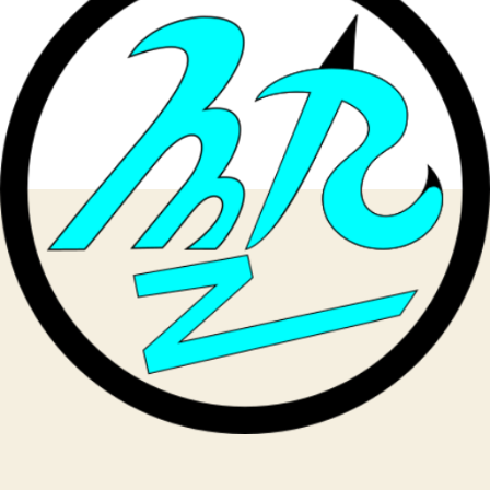
る
の
か
考
え
よ
う
へ
の