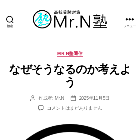
検索
メニュー
Mr.N
塾
カ
MR.N塾通信
テ
なぜそうなるのか考えよ
ゴ
リ
う
ー
作成者:
Mr.N
2025年11月5日
投
投
稿
稿
な
コメントはまだありません
者
日
ぜ
そ
う
な