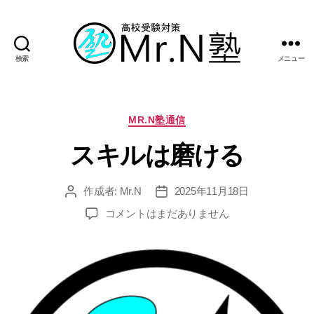
検索
メニュー
Mr.N
塾
カ
MR.N塾通信
テ
スキルは磨ける
ゴ
リ
ー
作成者:
Mr.N
2025年11月18日
投
投
稿
稿
ス
コメントはまだありません
者
日
キ
ル
は
磨
け
る