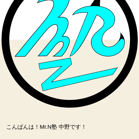
け
病
へ
の
こんばんは！Mr.N塾 中野です！