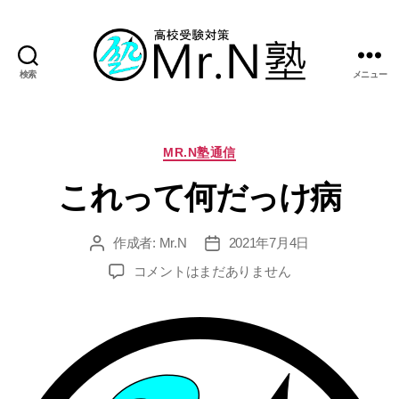
検索
メニュー
Mr.N
塾
カ
MR.N塾通信
テ
これって何だっけ病
ゴ
リ
ー
作成者:
Mr.N
2021年7月4日
投
投
稿
稿
こ
コメントはまだありません
者
日
れ
っ
て
何
だ
っ