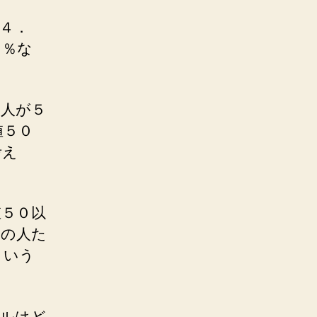
５４．
４％な
た人が５
値５０
考え
値５０以
０の人た
という
ベルはど