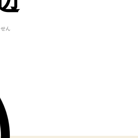
辺
ません