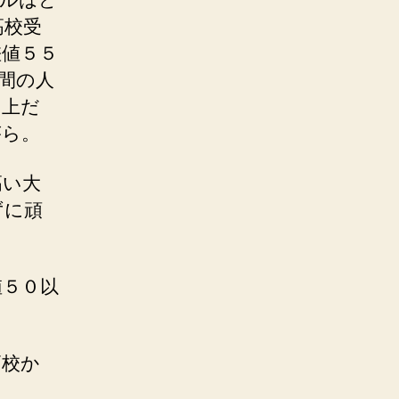
高校受
差値５５
間の人
り上だ
がら。
高い大
ずに頑
値５０以
。
高校か
。