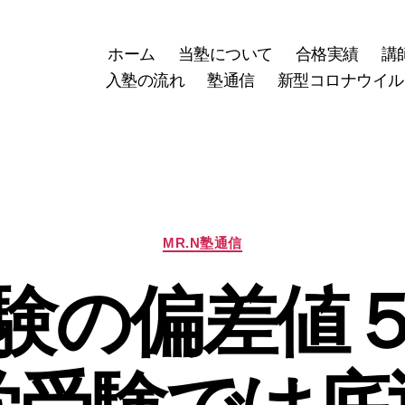
ホーム
当塾について
合格実績
講
入塾の流れ
塾通信
新型コロナウイル
カ
MR.N塾通信
テ
ゴ
験の偏差値
リ
ー