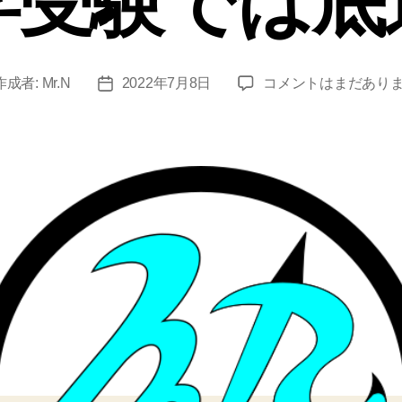
学受験では底
高
作成者:
Mr.N
2022年7月8日
コメントはまだあり
投
校
稿
受
日
験
の
偏
差
値
５
０
は
大
学
受
験