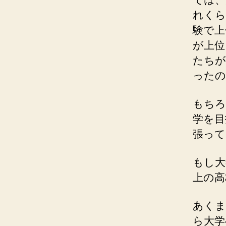
れくら
験で上
が上位
たちが
ったの
もちろ
学を目
張って
もし大
上の高
あくま
ら大学