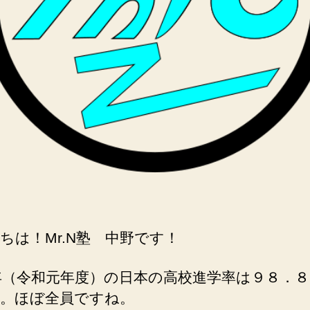
で
は
底
辺
へ
の
ちは！Mr.N塾 中野です！
9年（令和元年度）の日本の高校進学率は９８．
。ほぼ全員ですね。