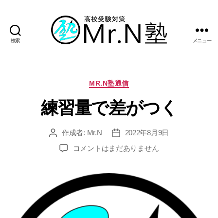
検索
メニュー
Mr.N
塾
カ
MR.N塾通信
テ
練習量で差がつく
ゴ
リ
ー
作成者:
Mr.N
2022年8月9日
投
投
稿
稿
練
コメントはまだありません
者
日
習
量
で
差
が
つ