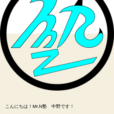
く
へ
の
こんにちは！Mr.N塾 中野です！