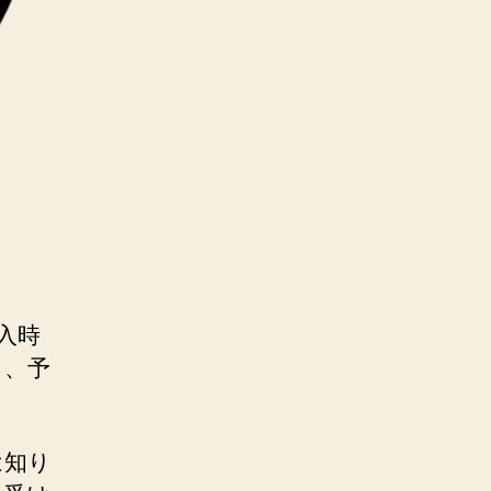
入時
と、予
は知り