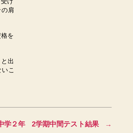
を受け
その肩
資格を
っと出
ないこ
中学２年 2学期中間テスト結果
→