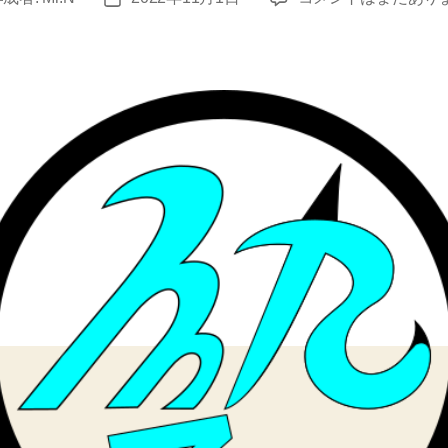
学
稿
減
日
ら
せ
ば？
へ
の