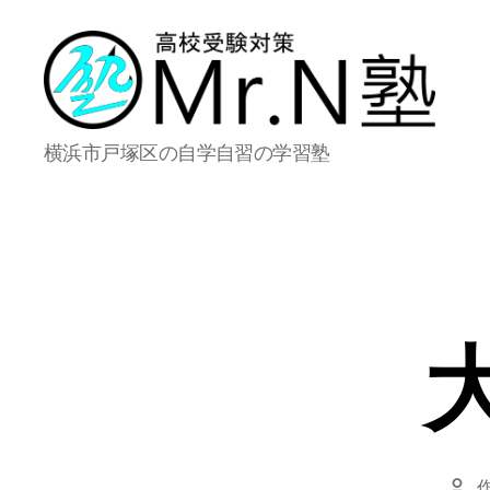
Mr.N
横浜市戸塚区の自学自習の学習塾
塾
投