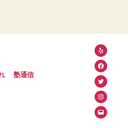
Yelp
Facebook
れ
塾通信
Twitter
Instagram
メ
ー