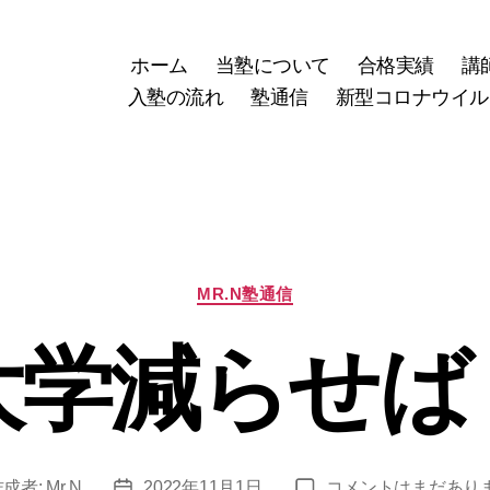
ホーム
当塾について
合格実績
講
入塾の流れ
塾通信
新型コロナウイル
カ
MR.N塾通信
テ
ゴ
大学減らせば
リ
ー
大
作成者:
Mr.N
2022年11月1日
コメントはまだあり
投