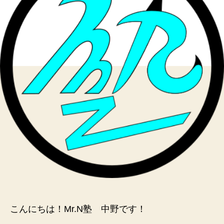
て
く
る
へ
の
こんにちは！Mr.N塾 中野です！