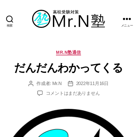
検索
メニュー
Mr.N
塾
カ
MR.N塾通信
テ
だんだんわかってくる
ゴ
リ
ー
作成者:
Mr.N
2022年11月16日
投
投
稿
稿
だ
コメントはまだありません
者
日
ん
だ
ん
わ
か
っ