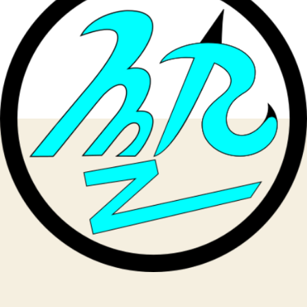
年
定
期
テ
ス
ト
結
果
へ
の