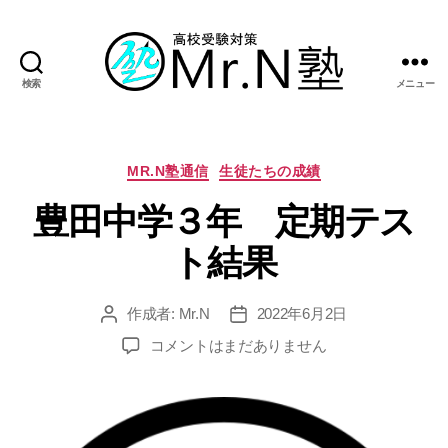
検索
メニュー
Mr.N
塾
カ
MR.N塾通信
生徒たちの成績
テ
豊田中学３年 定期テス
ゴ
リ
ト結果
ー
作成者:
Mr.N
2022年6月2日
投
投
稿
稿
豊
コメントはまだありません
者
日
田
中
学
３